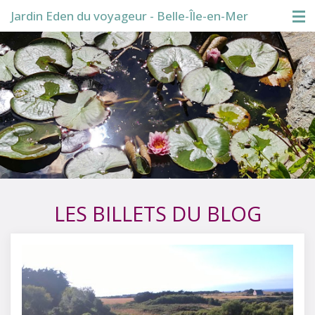
Jardin Eden du voyageur - Belle-Île-en-Mer
Accueil
Visite du jardin
Boutique
Conférences
Blog
LES BILLETS DU BLOG