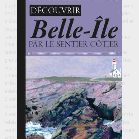
Les hivers doux favorisent dès le mois d'avril les floraisons
des Echiums des Canaries et de Madère. Les longs tapis
d’
Osteospermum du Cap
colorent les bordures en avril et
ce jusqu’en juillet. Bien entendu, le printemps reste la
saison la plus fleurie, en particulier avec les roses en mai,
dont plusieurs
Rosa chinensis mutabilis
tout à fait
spectaculaires. Les nénuphars décorent la mare que les
grenouilles animent de leur concert. En juin fleurissent les
lys, les cistes et les véroniques. Puis le mois de juillet
annonce l’arrivée des fleurs d’hortensias et d’agapanthes
et le mois d'août, l’entrée en scène des amaryllis et des
asters, ainsi que du surprenant
Leonotis leonurus
.
L’automne est également riche en floraison avec les
Asclépias
, les tagètes arbustifs et les sauges. Enfin, en
hiver, les fleurs de nombreuses
Protea
du Cap prennent le
relais. Quant aux nombreuses plantes aromatiques, elles
sont intéressantes toute l’année pour leurs parfums et leurs
vertus médicinales et culinaires.