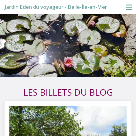
Jardin Eden du voyageur - Belle-Île-en-Mer
Accueil
Visite du jardin
Boutique
Conférences
Blog
LES BILLETS DU BLOG