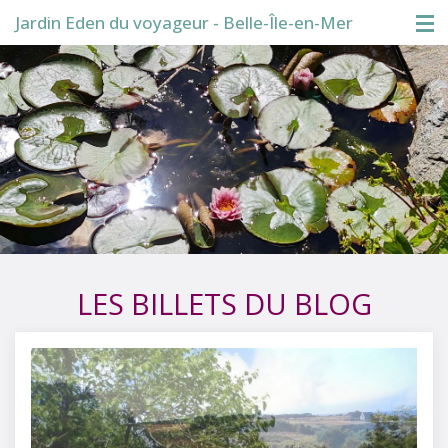
Jardin Eden du voyageur - Belle-Île-en-Mer
Accueil
Visite du jardin
Boutique
Conférences
Blog
LES BILLETS DU BLOG